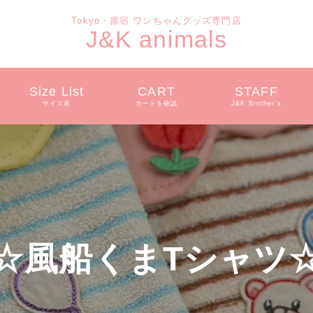
Tokyo・原宿 ワンちゃんグッズ専門店
J&K animals
Size List
CART
STAFF
サイズ表
カートを確認
J&K Brother’s
☆風船くまTシャツ