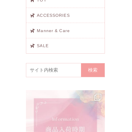
TOY
ACCESSORIES
Manner & Care
SALE
検索