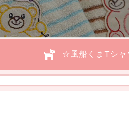
☆風船くまTシャ