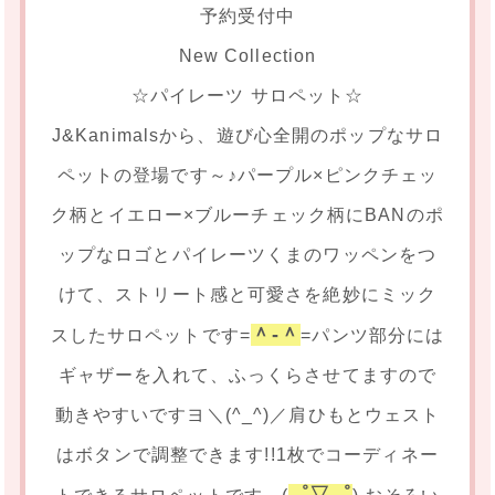
予約受付中
New Collection
☆パイレーツ サロペット☆
J&Kanimalsから、遊び心全開のポップなサロ
ペットの登場です～♪パープル×ピンクチェッ
ク柄とイエロー×ブルーチェック柄にBANのポ
ップなロゴとパイレーツくまのワッペンをつ
けて、ストリート感と可愛さを絶妙にミック
＾-＾
スしたサロペットです=
=パンツ部分には
ギャザーを入れて、ふっくらさせてますので
動きやすいですヨ＼(^_^)／肩ひもとウェスト
はボタンで調整できます!!1枚でコーディネー