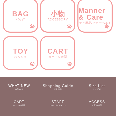
Manner
BAG
小物
& Care
バッグ
ACCESSORY
ケア用品/マナーベルト
TOY
CART
おもちゃ
カートを確認
WHAT’NEW
Shopping Guide
Size List
お知らせ
購入方法
サイズ表
CART
STAFF
ACCESS
カートを確認
J&K Brother’s
お店の場所