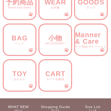
予約商品
WEAR
GOODS
Reserved items
お洋服
グッズ
Manner
BAG
小物
& Care
バッグ
ACCESSORY
ケア用品/マナーベルト
TOY
CART
おもちゃ
カートを確認
WHAT’NEW
Shopping Guide
Size List
お知らせ
購入方法
サイズ表