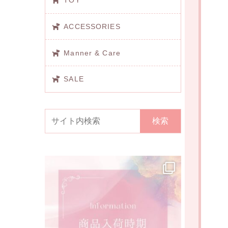
TOY
ACCESSORIES
Manner & Care
SALE
検索