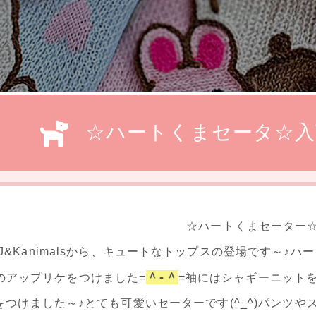
☆ハートくまセータ☆入
☆ハートくまセーター
J&Kanimalsから、キュートなトップスの登場です～♪
＾-＾
のアップリケをつけました=
=袖にはシャギーニット
をつけました～♪とても可愛いセーターです(^_^)パンツ