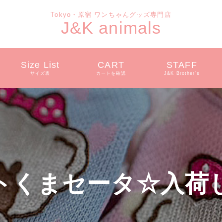
Tokyo・原宿 ワンちゃんグッズ専門店
J&K animals
Size List
CART
STAFF
サイズ表
カートを確認
J&K Brother’s
トくまセータ☆入荷