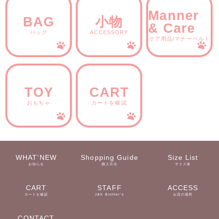
Manner
BAG
小物
& Care
バッグ
ACCESSORY
ケア用品/マナーベルト
TOY
CART
おもちゃ
カートを確認
WHAT’NEW
Shopping Guide
Size List
お知らせ
購入方法
サイズ表
CART
STAFF
ACCESS
カートを確認
J&K Brother’s
お店の場所
CONTACT