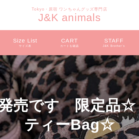
Tokyo・原宿 ワンちゃんグッズ専門店
J&K animals
Size List
CART
STAFF
サイズ表
カートを確認
J&K Brother’s
発売です 限定品☆
ティーBag☆