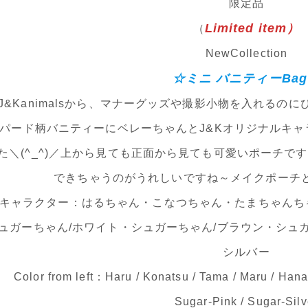
限定品
Limited item）
（
NewCollection
☆ミニ バニティーBa
J&Kanimalsから、マナーグッズや撮影小物を入れるの
パード柄バニティーにベレーちゃんとJ&Kオリジナルキ
た＼(^_^)／上から見ても正面から見ても可愛いポーチです
できちゃうのがうれしいですね～メイクポーチとし
キャラクター：はるちゃん・こなつちゃん・たまちゃんち
ュガーちゃん/ホワイト・シュガーちゃん/ブラウン・シュガ
シルバー
Color from left：Haru / Konatsu / Tama / Maru / Hana
Sugar-Pink / Sugar-Silv