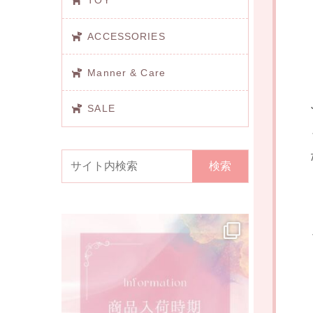
TOY
ACCESSORIES
Manner & Care
SALE
検索