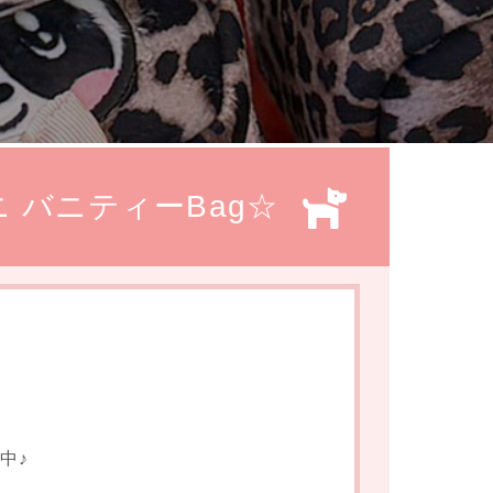
 バニティーBag☆
中♪