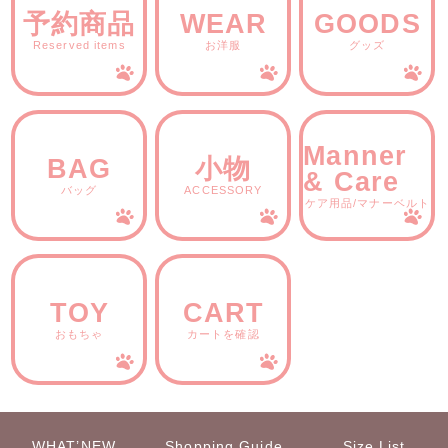
予約商品
WEAR
GOODS
Reserved items
お洋服
グッズ
Manner
BAG
小物
& Care
バッグ
ACCESSORY
ケア用品/マナーベルト
TOY
CART
おもちゃ
カートを確認
WHAT’NEW
Shopping Guide
Size List