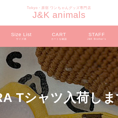
Tokyo・原宿 ワンちゃんグッズ専門店
J&K animals
Size List
CART
STAFF
サイズ表
カートを確認
J&K Brother’s
RA Tシャツ
入荷しま