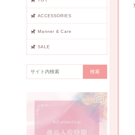
TOY
ACCESSORIES
Manner & Care
SALE
検索