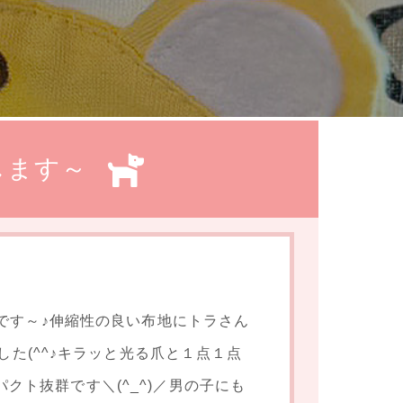
します～
登場です～♪伸縮性の良い布地にトラさん
た(^^♪キラッと光る爪と１点１点
ト抜群です＼(^_^)／男の子にも