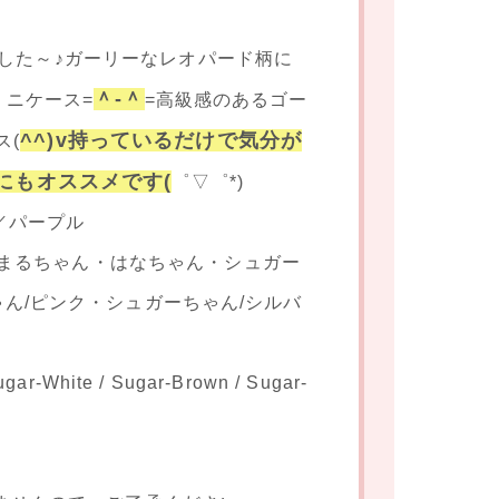
しました～♪ガーリーなレオパード柄に
＾-＾
ミニケース=
=高級感のあるゴー
^^)v持っているだけで気分が
ス(
にもオススメです(
゜▽゜*)
ュ／パープル
まるちゃん・はなちゃん・シュガー
ん/ピンク・シュガーちゃん/シルバ
ugar-White / Sugar-Brown / Sugar-