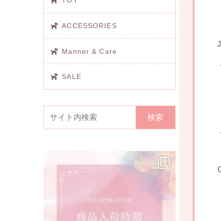
TOY
ACCESSORIES
Manner & Care
SALE
検索