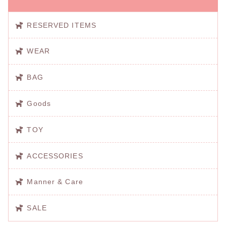
RESERVED ITEMS
WEAR
BAG
Goods
TOY
ACCESSORIES
Manner & Care
SALE