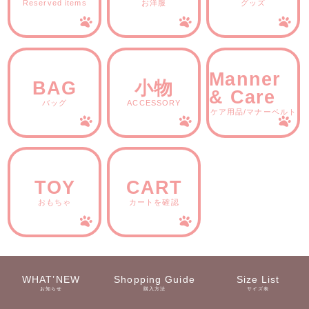
Reserved items
お洋服
グッズ
Manner
BAG
小物
& Care
バッグ
ACCESSORY
ケア用品/マナーベルト
TOY
CART
おもちゃ
カートを確認
WHAT’NEW
Shopping Guide
Size List
お知らせ
購入方法
サイズ表