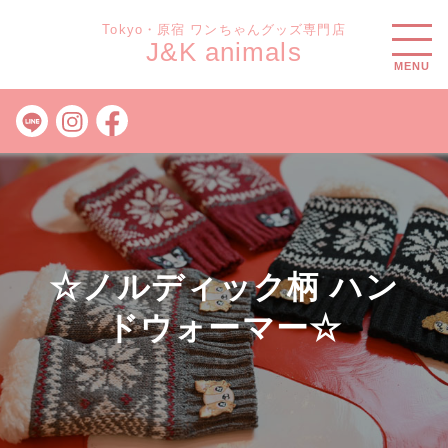
Tokyo・原宿 ワンちゃんグッズ専門店
J&K animals
MENU
☆ノルディック柄 ハン
ドウォーマー☆