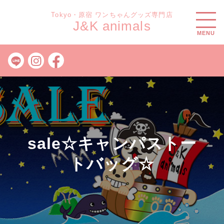
Tokyo・原宿 ワンちゃんグッズ専門店
J&K animals
MENU
sale☆キャンパストー
トバッグ☆