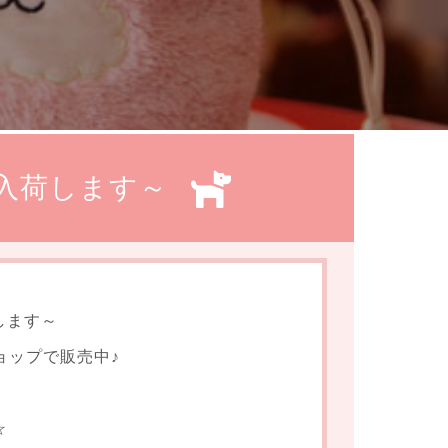
入荷します～
します～
ショップで販売中♪
☆