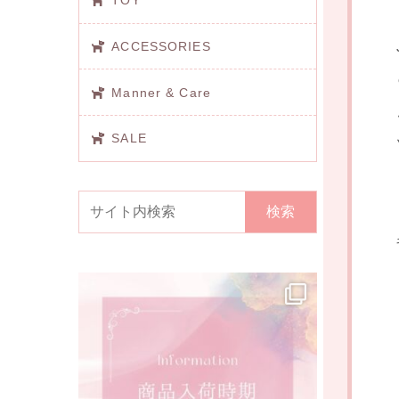
TOY
ACCESSORIES
Manner & Care
SALE
検索