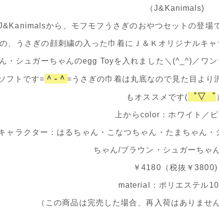
（J&Kanimals)
J&Kanimalsから、モフモフうさぎのおやつセットの登
の、うさぎの顔刺繍の入った巾着にＪ＆Ｋオリジナルキャ
ん・シュガーちゃんのegg Toyを入れました＼(^_^)
＾-＾
ソフトです=
=うさぎの巾着は丸底なので見た目より
゜▽゜
もオススメです(
上からcolor：ホワイト／
キャラクター：はるちゃん・こなつちゃん・たまちゃん・
ちゃん/ブラウン・シュガーちゃん
￥4180（税抜￥3800)
material：ポリエステル1
（この商品は完売した場合、再入荷はありませ