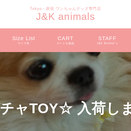
Tokyo・原宿 ワンちゃんグッズ専門店
J&K animals
Size List
CART
STAFF
サイズ表
カートを確認
J&K Brother’s
チャTOY☆ 入荷し