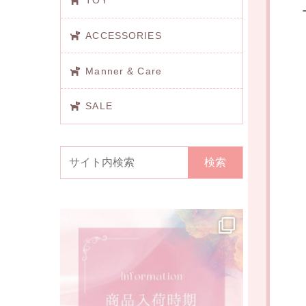
TOY
ACCESSORIES
Manner & Care
SALE
検索