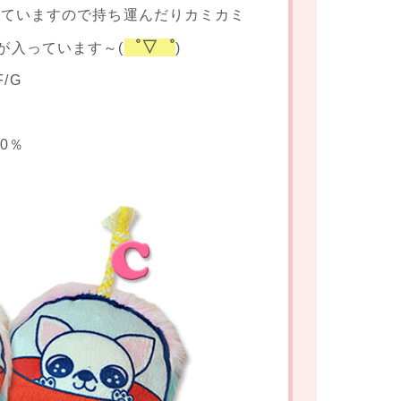
いていますので持ち運んだりカミカミ
゜▽゜
が入っています～(
)
F/G
00％