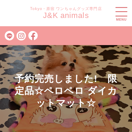
Tokyo・原宿 ワンちゃんグッズ専門店
J&K animals
MENU
予約完売しました! 限
定品☆ペロペロ ダイカ
ットマット☆