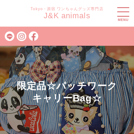
Tokyo・原宿 ワンちゃんグッズ専門店
J&K animals
MENU
限定品☆パッチワーク
キャリーBag☆