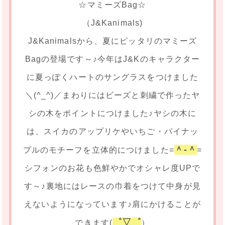
☆マミーズBag☆
（J&Kanimals)
J&Kanimalsから、夏にピッタリのマミーズ
Bagの登場です～♪今年はJ&Kのキャラクター
に夏っぽくハートのサングラスをつけました
＼(^_^)／まわりにはビーズと刺繍で作ったヤ
シの木をポイントにつけました♪ヤシの木に
は、スイカのアップリケやいちご・パイナッ
＾-＾
プルのモチーフを立体的につけました=
=
シフォンのお花も色鮮やかでオシャレ度UPで
す～♪裏地にはレースの巾着をつけて中身が見
えないようになっています♪肩にかけることが
゜▽゜
できます(
）