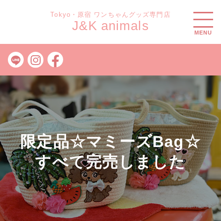
Tokyo・原宿 ワンちゃんグッズ専門店
J&K animals
MENU
限定品☆マミーズBag☆
すべて完売しました