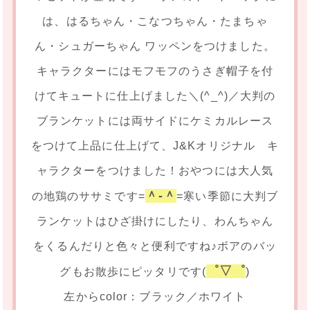
は、はるちゃん・こなつちゃん・たまちゃ
ん・シュガーちゃん ワッペンをつけました。
キャラクターにはモフモフのうさぎ帽子を付
けてキュートに仕上げました＼(^_^)／大判の
ブランケットには両サイドにケミカルレース
をつけて上品に仕上げて、J&Kオリジナル キ
ャラクターをつけました！おやつには大人気
＾-＾
の地鶏のササミです=
=寒い季節に大判ブ
ランケットはひざ掛けにしたり、わんちゃん
をくるんだりと色々と便利ですね♪ボアのバッ
゜▽゜
グもお散歩にピッタリです(
)
左からcolor：ブラック／ホワイト