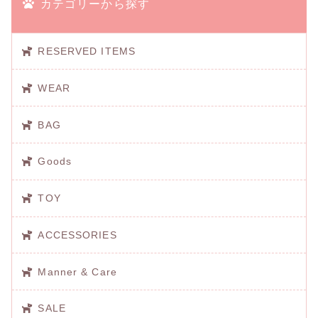
カテゴリーから探す
RESERVED ITEMS
WEAR
BAG
Goods
TOY
ACCESSORIES
Manner & Care
SALE