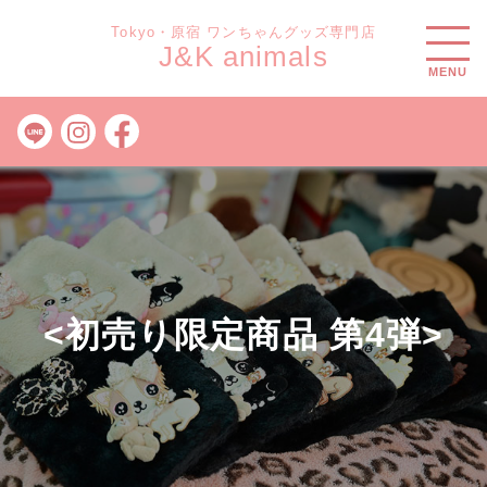
Tokyo・原宿 ワンちゃんグッズ専門店
J&K animals
MENU
<初売り限定商品 第4弾>