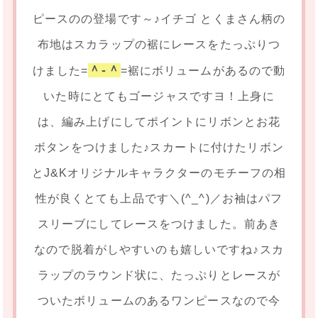
ピースのの登場です～♪イチゴ とくまさん柄の
布地はスカラップの裾にレースをたっぷりつ
＾-＾
けました=
=裾にボリュームがあるので動
いた時にとてもゴージャスですヨ！上身に
は、編み上げにしてポイントにリボンとお花
ボタンをつけました♪スカートに付けたリボン
とJ&Kオリジナルキャラクターのモチーフの相
性が良くとても上品です＼(^_^)／お袖はパフ
スリーブにしてレースをつけました。前あき
なので脱着がしやすいのも嬉しいですね♪スカ
ラップのラウンド状に、たっぷりとレースが
ついたボリュームのあるワンピースなので今