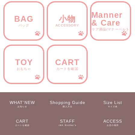
Manner
BAG
小物
& Care
バッグ
ACCESSORY
ケア用品/マナーベルト
TOY
CART
おもちゃ
カートを確認
WHAT’NEW
Shopping Guide
Size List
お知らせ
購入方法
サイズ表
CART
STAFF
ACCESS
カートを確認
J&K Brother’s
お店の場所